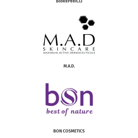
BioRePeelCl3
M.A.D.
BON СOSMETICS