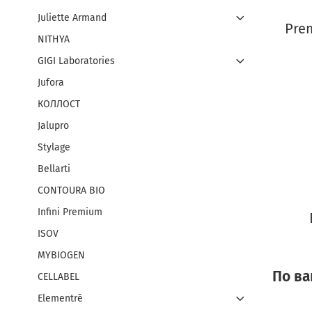
Juliette Armand
Pre
NITHYA
GIGI Laboratories
Jufora
КОЛЛОСТ
Jalupro
Stylage
Bellarti
CONTOURA BIO
Infini Premium
ISOV
MYBIOGEN
По ва
CELLABEL
Elementrē