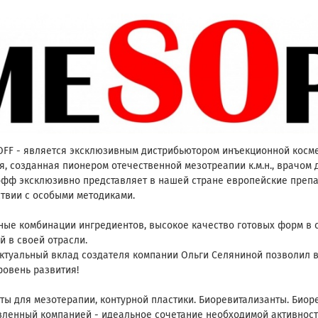
FF - является эксклюзивным дистрибьютором инъекционной космет
я, созданная пионером отечественной мезотреапии к.м.н., врачом
фф эксклюзивно представляет в нашей стране европейские препа
ствии с особыми методиками.
ные комбинации ингредиентов, высокое качество готовых форм в 
й в своей отрасли.
ктуальный вклад создателя компании Ольги Селяниной позволил
ровень развития!
ты для мезотерапии, контурной пластики. Биоревитализанты. Био
вленный компанией - идеальное сочетание необходимой активности