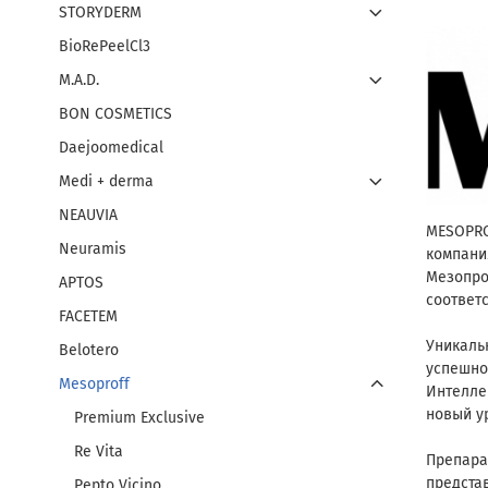
STORYDERM
BioRePeelCl3
M.A.D.
BON СOSMETICS
Daejoomedical
Medi + derma
NEAUVIA
MESOPRO
Neuramis
компани
Мезопро
APTOS
соответ
FACETEM
Уникаль
Belotero
успешно
Mesoproff
Интелле
новый у
Premium Exclusive
Re Vita
Препара
предста
Pepto Vicino