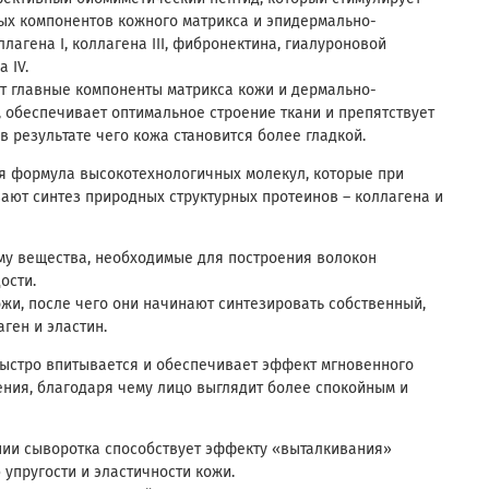
ных компонентов кожного матрикса и эпидермально-
лагена I, коллагена III, фибронектина, гиалуроновой
 IV.
ует главные компоненты матрикса кожи и дермально-
 обеспечивает оптимальное строение ткани и препятствует
 результате чего кожа становится более гладкой.
я формула высокотехнологичных молекул, которые при
ают синтез природных структурных протеинов – коллагена и
му вещества, необходимые для построения волокон
ости.
жи, после чего они начинают синтезировать собственный,
ген и эластин.
быстро впитывается и обеспечивает эффект мгновенного
ния, благодаря чему лицо выглядит более спокойным и
нии сыворотка способствует эффекту «выталкивания»
упругости и эластичности кожи.