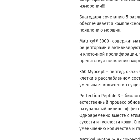
измерении!!!
Благодаря сочетанию 5 разл
обеспечивается комплексное
появлению морщин.
Matrixyl® 3000- содержит м
рецепторами и активизируют
и клеточной пролифирации, 
препятствуя появлению мор
Х50 Myocept – пептид, оказ
клетки в расслабленном сос
уменьшает количество суще
Perfection Peptide 3 – биол
естественный процесс обнов
натуральный пилинг-эффект
Одновременно вместе с этим
сухости и тусклости кожи. 
уменьшению количества и г
Matrixyl Synthe 6- высокоэ