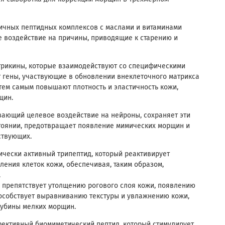
ичных пептидных комплексов с маслами и витаминами
 воздействие на причины, приводящие к старению и
атрикины, которые взаимодействуют со специфическими
 гены, участвующие в обновлении внеклеточного матрикса
тем самым повышают плотность и эластичность кожи,
щин.
ывающий целевое воздействие на нейроны, сохраняет эти
тоянии, предотвращает появление мимических морщин и
ствующих.
огически активный трипептид, который реактивирует
ления клеток кожи, обеспечивая, таким образом,
.
 препятствует утолщению рогового слоя кожи, появлению
Способствует выравниванию текстуры и увлажнению кожи,
лубины мелких морщин.
ффективный биомиметический пептид, который стимулирует