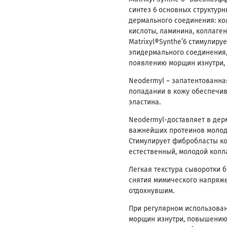
синтез 6 основных структур
дермального соединения: кол
кислоты, ламинина, коллагена
Matrixyl®Synthe’6 стимулир
эпидермального соединения,
появлению морщин изнутри, в
Neodermyl – запатентованна
попадании в кожу обеспечив
эластина.
Neodermyl-доставляет в дер
важнейших протеинов молод
Стимулирует фибробласты ко
естественный, молодой колла
Легкая текстура сыворотки 
снятия мимического напряже
отдохнувшим.
При регулярном использова
морщин изнутри, повышению 