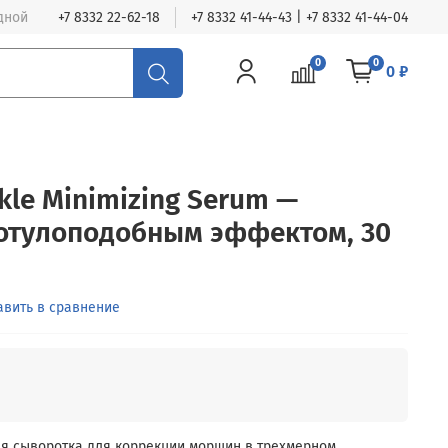
одной
+7 8332 22-62-18
+7 8332 41-44-43 | +7 8332 41-44-04
0
0
0 ₽
nkle Minimizing Serum —
ботулоподобным эффектом, 30
авить в сравнение
я сыворотка для коррекции морщин в трехмерном