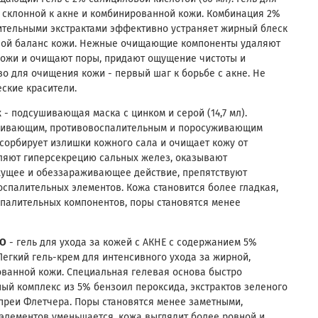
 склонной к акне и комбинированной кожи. Комбинация 2%
ительными экстрактами эффективно устраняет жирный блеск
вой баланс кожи. Нежные очищающие компоненты удаляют
кожи и очищают поры, придают ощущение чистоты и
во для очищения кожи - первый шаг к борьбе с акне. Не
ские красители.
k
- подсушивающая маска с цинком и серой (14,7 мл).
шивающим, противовоспалительным и поросуживающим
бсорбирует излишки кожного сала и очищает кожу от
вляют гиперсекрецию сальных желез, оказывают
жущее и обеззараживающее действие, препятствуют
спалительных элементов. Кожа становится более гладкая,
палительных компонентов, поры становятся менее
PO
- гель для ухода за кожей с АКНЕ с содержанием 5%
 Легкий гель-крем для интенсивного ухода за жирной,
ованной кожи. Специальная гелевая основа быстро
ный комплекс из 5% бензоил пероксида, экстрактов зеленого
ипреи Флетчера. Поры становятся менее заметными,
элементов уменьшается, кожа выглядит более ровной и