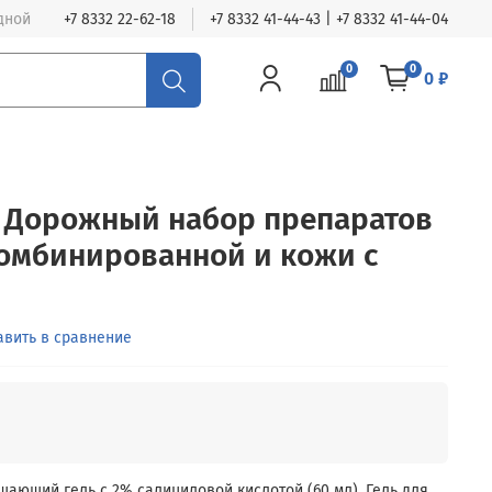
одной
+7 8332 22-62-18
+7 8332 41-44-43 | +7 8332 41-44-04
0
0
0 ₽
re Дорожный набор препаратов
комбинированной и кожи с
авить в сравнение
щающий гель с 2% салициловой кислотой (60 мл). Гель для