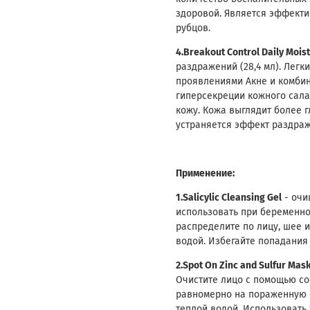
здоровой. Является эффекти
рубцов.
4.Breakout Control Daily Moist
раздражений (28,4 мл). Лег
проявлениями Акне и комби
гиперсекреции кожного сала
кожу. Кожа выглядит более 
устраняется эффект раздра
Применение:
1.Salicylic Cleansing Gel
- очи
использовать при беременнос
распределите по лицу, шее и
водой. Избегайте попадания 
2.Spot On Zinc and Sulfur Mas
Очистите лицо с помощью с
равномерно на пораженную о
теплой водой. Использовать 