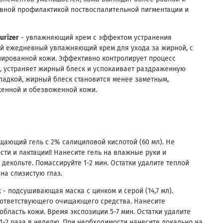
вной профилактикой поствоспалительной пигментации и
urizer
- увлажняющий крем с эффектом устранения
кий ежедневный увлажняющий крем для ухода за жирной, с
нированной кожи. Эффективно контролирует процесс
, устраняет жирный блеск и успокаивает раздраженную
гладкой, жирный блеск становится менее заметным,
женной и обезвоженной кожи.
щающий гель с 2% салициловой кислотой (60 мл). Не
ти и лактации!! Нанесите гель на влажные руки и
 декольте. Помассируйте 1-2 мин. Остатки удалите теплой
на слизистую глаз.
k
- подсушивающая маска с цинком и серой (14,7 мл).
оответствующего очищающего средства. Нанесите
бласть кожи. Время экспозиции 5-7 мин. Остатки удалите
1-2 раза в неделю. При необходимости нанесите локально на