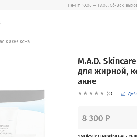
Пн-Пт: 10:00 — 18:00, Сб-Вск: вых
ая к акне кожа
M.A.D. Skinca
для жирной, 
акне
(0)
Доб
8 300 ₽
1.Salicylic Cleansing Gel
- очи