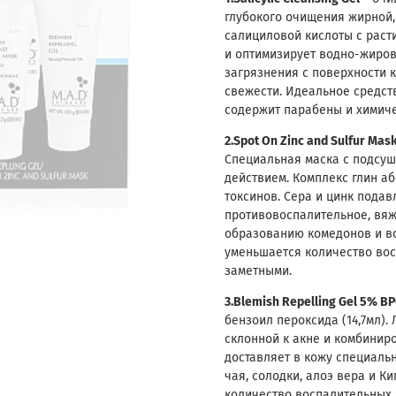
глубокого очищения жирной,
салициловой кислоты с раст
и оптимизирует водно-жиро
загрязнения с поверхности 
свежести. Идеальное средст
содержит парабены и химиче
2.Spot On Zinc and Sulfur Mas
Специальная маска с подсу
действием. Комплекс глин а
токсинов. Сера и цинк пода
противовоспалительное, вя
образованию комедонов и во
уменьшается количество вос
заметными.
3.Blemish Repelling Gel 5% B
бензоил пероксида (14,7мл).
склонной к акне и комбинир
доставляет в кожу специаль
чая, солодки, алоэ вера и К
количество воспалительных 