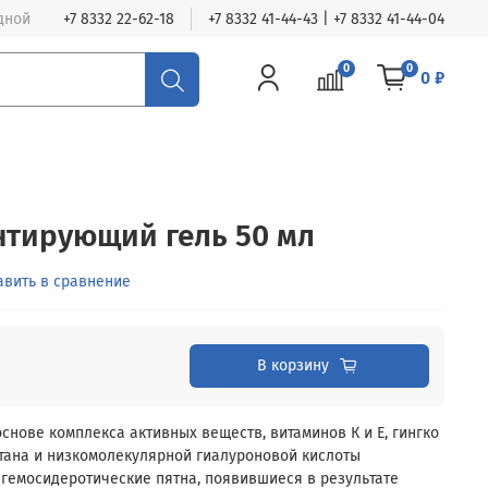
одной
+7 8332 22-62-18
+7 8332 41-44-43 | +7 8332 41-44-04
0
0
0 ₽
нтирующий гель 50 мл
авить в сравнение
В корзину
снове комплекса активных веществ, витаминов К и Е, гингко
штана и низкомолекулярной гиалуроновой кислоты
гемосидеротические пятна, появившиеся в результате