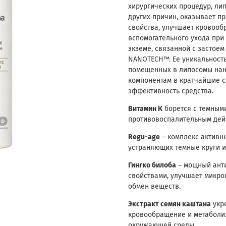
хирургических процедур, лип
других причин, оказывает п
свойства, улучшает кровооб
вспомогательного ухода при
экземе, связанной с застоем
NANOTECH™. Ее уникальность
помещенных в липосомы нан
компонентам в кратчайшие с
эффективность средства.
Витамин К
борется с темными
противовоспалительным дей
Regu-age
– комплекс активн
устраняющих темные круги и
Гингко билоба
– мощный ант
свойствами, улучшает микро
обмен веществ.
Экстракт семян каштана
укр
кровообращение и метаболиз
окружающей среды.