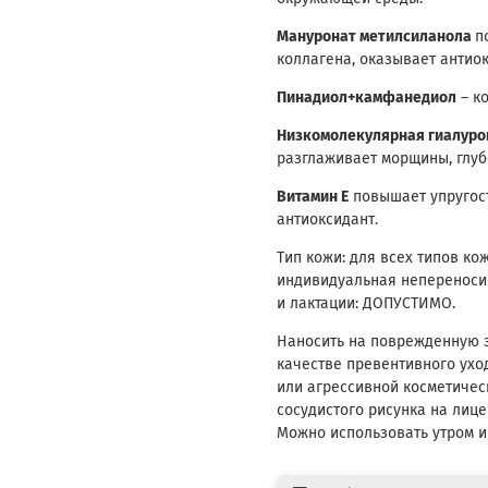
Мануронат метилсиланола
п
коллагена, оказывает антио
Пинадиол+камфанедиол
– к
Низкомолекулярная гиалуро
разглаживает морщины, глуб
Витамин Е
повышает упругос
антиоксидант.
Тип кожи: для всех типов ко
индивидуальная непереноси
и лактации: ДОПУСТИМО.
Наносить на поврежденную з
качестве превентивного ухо
или агрессивной косметическ
сосудистого рисунка на лице
Можно использовать утром и