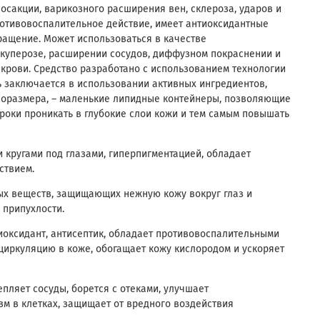
осакции, варикозного расширения вен, склероза, ударов и
ротивовоспалительное действие, имеет антиоксидантные
ращение. Может использоваться в качестве
 куперозе, расширении сосудов, диффузном покраснении и
 крови. Средство разработано с использованием технологии
 заключается в использовании активных ингредиентов,
оразмера, – маленькие липидные контейнеры, позволяющие
роки проникать в глубокие слои кожи и тем самым повышать
 кругами под глазами, гиперпигментацией, обладает
ствием.
ых веществ, защищающих нежную кожу вокруг глаз и
 припухлости.
иоксидант, антисептик, обладает противовоспалительными
циркуляцию в коже, обогащает кожу кислородом и ускоряет
епляет сосуды, борется с отеками, улучшает
м в клетках, защищает от вредного воздействия