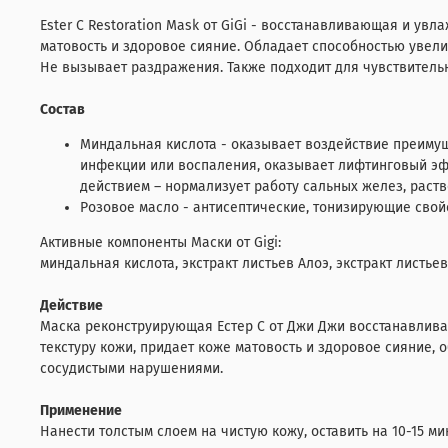
Ester C Restoration Mask от GiGi - восстанавливающая и ув
матовость и здоровое сияние. Обладает способностью увел
Не вызывает раздражения. Также подходит для чувствительн
Состав
Миндальная кислота - оказывает воздействие преиму
инфекции или воспаления, оказывает лифтинговый эф
действием – нормализует работу сальных желез, раст
Розовое масло - антисептические, тонизирующие свой
Активные компоненты Маски от Gigi:
миндальная кислота, экстракт листьев Алоэ, экстракт листье
Действие
Маска реконструирующая Естер С от Джи Джи восстанавлива
текстуру кожи, придает коже матовость и здоровое сияние,
сосудистыми нарушениями.
Применение
Нанести толстым слоем на чистую кожу, оставить на 10-15 ми