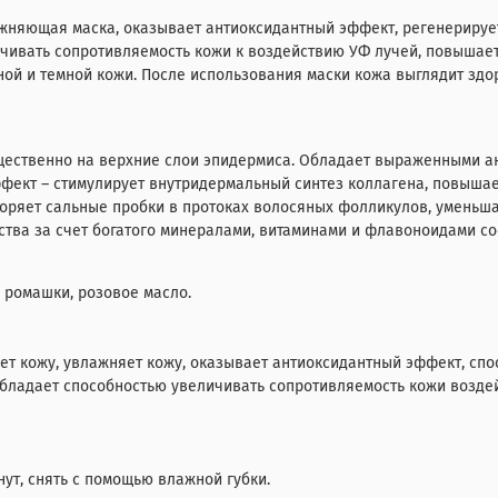
лажняющая маска, оказывает антиоксидантный эффект, регенерируе
ичивать сопротивляемость кожи к воздействию УФ лучей, повышае
ой и темной кожи. После использования маски кожа выглядит здор
щественно на верхние слои эпидермиса. Обладает выраженными а
фект – стимулирует внутридермальный синтез коллагена, повыша
воряет сальные пробки в протоках волосяных фолликулов, уменьша
ства за счет богатого минералами, витаминами и флавоноидами со
в ромашки, розовое масло.
ет кожу, увлажняет кожу, оказывает антиоксидантный эффект, спо
 обладает способностью увеличивать сопротивляемость кожи возде
нут, снять с помощью влажной губки.