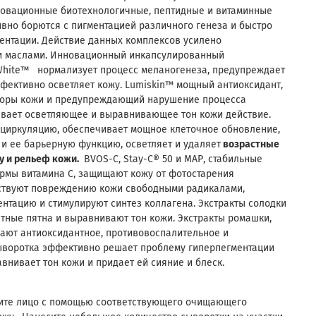
новационные биотехнологичные, пептидные и витаминные
вно борются с пигментацией различного генеза и быстро
ентации. Действие данных комплексов усилено
 и маслами. Инновационный инкапсулированный
White™ нормализует процесс меланогенеза, предупреждает
фективно осветляет кожу. Lumiskin™ мощный антиоксидант,
оры кожи и предупреждающий нарушение процесса
ывает осветляющее и выравнивающее тон кожи действие.
циркуляцию, обеспечивает мощное клеточное обновление,
 и ее барьерную функцию, осветляет и удаляет
возрастные
у и рельеф кожи.
BVOS-C, Stay-C® 50 и МАР, стабильные
рмы витамина С, защищают кожу от фотостарения
тствуют повреждению кожи свободными радикалами,
нтацию и стимулируют синтез коллагена. Экстракты солодки
тные пятна и выравнивают тон кожи. Экстракты ромашки,
ают антиоксидантное, противовоспалительное и
ыворотка эффективно решает проблему гиперпегментации
внивает тон кожи и придает ей сияние и блеск.
тите лицо с помощью соответствующего очищающего