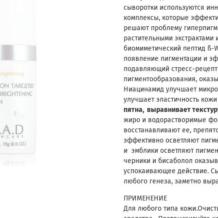
сыворотки используются ин
комплексы, которые эффекти
решают проблему гиперпигм
растительными экстрактами
биомиметический пептид ß-
появление пигментации и эф
подавляющий стресс-рецепт
пигментообразования, оказ
Ниацинамид улучшает микро
улучшает эластичность кожи
пятна, выравнивает текстур
жиро и водорастворимые фо
восстанавливают ее, препя
эффективно осветляют пигме
и эмблики осветляют пигмен
черники и бисаболол оказыв
успокаивающее действие. С
любого генеза, заметно выра
ПРИМЕНЕНИЕ
Для любого типа кожи.Очис