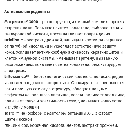
Активные ингредиенты
Матриксил® 3000
- реконструктор, активный комплекс против
старения кожи. Повышает синтез коллагена, фибронектина и
гиалуроновой кислоты, восстанавливает повреждения.
Drieline™
- экстракт дрожжей, защищает клетки Лангерганса
от пагубной инсоляции и укрепляет естественную защиту
кожи. Усиливает антимикробную активность кератиноцитов и
клеток иммунной системы. Уменьшает эритему, вызванную
раздражением, повышает синтез коллагена, реконструирует
эпидермис.
Liftessence™
- биотехнологический комплекс полисахаридов
из новозеландского папоротника. Формирует на поверхности
кожи прочную сетчатую структуру, обладает мощным
эффектом мгновенного лифтинга, восстанавливает овал лица,
повышает тонус и эластичность кожи, уменьшает количество
и глубину морщин
Tagrol™, наносферы с ментолом, витамины А-Е, экстракт
циатеи южной
глицины сои, коричная кислота, ментол, экстракт дрожжей.