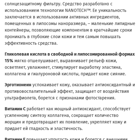
солнцезащитному фильтру. Средство разработано с
использованием технологии NANOTECH™. Ее уникальность
заключается в использовании активных ингредиентов,
помещенных в липосомы наноразмера, – маленькие липидные
контейнеры, позволяющие компонентам в кратчайшие сроки
проникать в глубокие слои кожи и тем самым повышать
эффективность средства.
Гликолевая кислота в свободной и липосомированной формах
15%
мягко отшелушивает, выравнивает рельеф кожи,
осветляет, увлажняет, стимулирует выработку эластина,
коллагена и гиалуроновой кислоты, придает коже сияние.
Эрготионеин
успокаивает кожу, оказывает антиоксидантный и
противовоспалительный эффект, защищает от воздействия
ультрафиолета, борется с признаками фотостарения.
Витамин С
работает как мощный антиоксидант, способствует
усиленному синтезу коллагена, сокращает количество
морщин и предотвращает их появление, укрепляет кожу и
придает ей гладкость и эластичность.
Витамин Е
повышает упругость кожи и борется с внешними