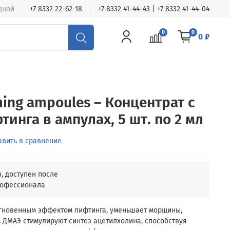
одной
+7 8332 22-62-18
+7 8332 41-44-43 | +7 8332 41-44-04
0
0
0 ₽
ming ampoules – Концентрат с
инга в ампулах, 5 шт. по 2 мл
авить в сравнение
гновенным эффектом лифтинга, уменьшает морщины,
. ДМАЭ стимулируют синтез ацетилхолина, способствуя