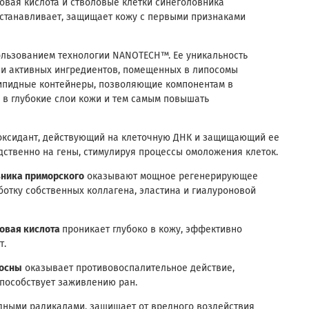
вая кислота и стволовые клетки синеголовника
сстанавливает, защищает кожу с первыми признаками
ользованием технологии NANOTECH™. Ее уникальность
ии активных ингредиентов, помещенных в липосомы
липидные контейнеры, позволяющие компонентам в
 в глубокие слои кожи и тем самым повышать
оксидант, действующий на клеточную ДНК и защищающий ее
едственно на гены, стимулируя процессы омоложения клеток.
вника приморского
оказывают мощное регенерирующее
ботку собственных коллагена, эластина и гиалуроновой
овая кислота
проникает глубоко в кожу, эффективно
т.
сосны
оказывает противовоспалительное действие,
способствует заживлению ран.
дными радикалами, защищает от вредного воздействия