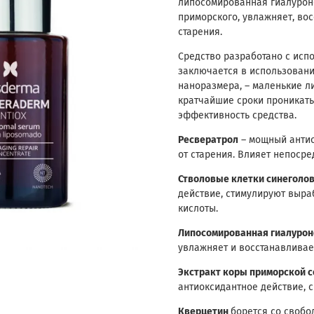
липосомированная гиалуроно
приморского, увлажняет, во
старения.
Средство разработано с исп
заключается в использован
наноразмера, – маленькие 
кратчайшие сроки проникать
эффективность средства.
Ресвератрол
– мощный анти
от старения. Влияет непоср
Стволовые клетки синеголо
действие, стимулируют выра
кислоты.
Липосомированная гиалурон
увлажняет и восстанавливае
Экстракт коры приморской 
антиоксидантное действие, 
Кверцетин
борется со свобо