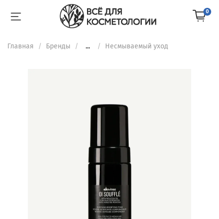
0
Главная
Бренды
...
Несмываемый уход