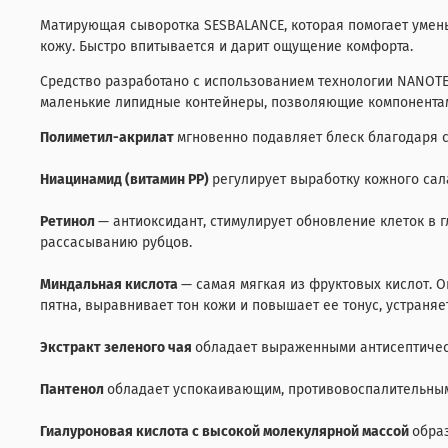
Матирующая сыворотка SESBALANCE, которая помогает умень
кожу. Быстро впитывается и дарит ощущение комфорта.
Средство разработано с использованием технологии NANOTE
маленькие липидные контейнеры, позволяющие компонентам 
Полиметил-акрилат
мгновенно подавляет блеск благодаря 
Ниацинамид (витамин PP)
регулирует выработку кожного сал
Ретинол
— антиоксидант, стимулирует обновление клеток в г
рассасыванию рубцов.
Миндальная кислота
— самая мягкая из фруктовых кислот. 
пятна, выравнивает тон кожи и повышает ее тонус, устраня
Экстракт зеленого чая
обладает выраженными антисептическ
Пантенол
обладает успокаивающим, противовоспалительны
Гиалуроновая кислота с высокой молекулярной массой
обра