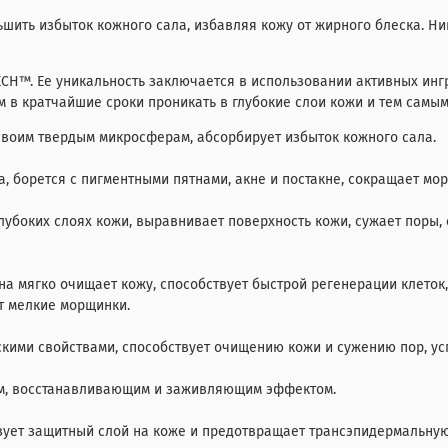
шить избыток кожного сала, избавляя кожу от жирного блеска. Ни
CH™. Ее уникальность заключается в использовании активных инг
в кратчайшие сроки проникать в глубокие слои кожи и тем самы
своим твердым микросферам, абсорбирует избыток кожного сала.
а, борется с пигментными пятнами, акне и постакне, сокращает м
лубоких слоях кожи, выравнивает поверхность кожи, сужает поры,
Она мягко очищает кожу, способствует быстрой регенерации клеток
ет мелкие морщинки.
ими свойствами, способствует очищению кожи и сужению пор, ус
м, восстанавливающим и заживляющим эффектом.
зует защитный слой на коже и предотвращает трансэпидермальну