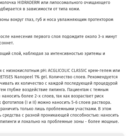
ю молочка HIDRADERM или липосомального очищающего
дбирается в зависимости от типа кожи.
зоны вокруг глаз, губ и носа увлажняющим протектором
После нанесения первого слоя подождите около 3-х минут
сохнет.
ющий слой, наблюдая за интенсивностью эритемы и
м с низкокислотным рН: ACGLICOLIC CLASSIC крем-гелем или
RETISES Nanopeel 1% gel. Количество слоев. Рекомендуется
личивать их количество с каждой последующей процедурой
тем глубже воздействие пилинга. Пациентам с темным
наносить более 2-х слоев, так как возрастает риск
фототипов (I и II) можно наносить 5-6 слоев раствора.
раничить только лишь проблемными участками. В этом
 средства с разной проникающей способностью: наносить
 пилинги и локально на проблемные зоны - более мощные.