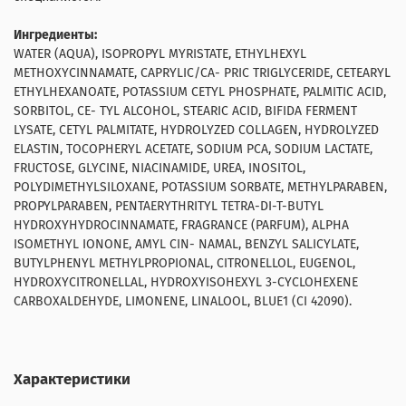
Ингредиенты
:
WATER (AQUA), ISOPROPYL MYRISTATE, ETHYLHEXYL
METHOXYCINNAMATE, CAPRYLIC/CA- PRIC TRIGLYCERIDE, CETEARYL
ETHYLHEXANOATE, POTASSIUM CETYL PHOSPHATE, PALMITIC ACID,
SORBITOL, CE- TYL ALCOHOL, STEARIC ACID, BIFIDA FERMENT
LYSATE, CETYL PALMITATE, HYDROLYZED COLLAGEN, HYDROLYZED
ELASTIN, TOCOPHERYL ACETATE, SODIUM PCA, SODIUM LACTATE,
FRUCTOSE, GLYCINE, NIACINAMIDE, UREA, INOSITOL,
POLYDIMETHYLSILOXANE, POTASSIUM SORBATE, METHYLPARABEN,
PROPYLPARABEN, PENTAERYTHRITYL TETRA-DI-T-BUTYL
HYDROXYHYDROCINNAMATE, FRAGRANCE (PARFUM), ALPHA
ISOMETHYL IONONE, AMYL CIN- NAMAL, BENZYL SALICYLATE,
BUTYLPHENYL METHYLPROPIONAL, CITRONELLOL, EUGENOL,
HYDROXYCITRONELLAL, HYDROXYISOHEXYL 3-CYCLOHEXENE
CARBOXALDEHYDE, LIMONENE, LINALOOL, BLUE1 (CI 42090).
Характеристики