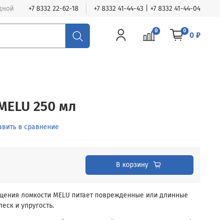
одной
+7 8332 22-62-18
+7 8332 41-44-43 | +7 8332 41-44-04
0
0
0 ₽
MELU 250 мл
авить в сравнение
В корзину
щения ломкости MELU питает поврежденные или длинные
еск и упругость.