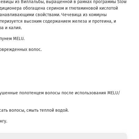
чевицы из Виллальбы, выращенной в рамках программы Slow
ндиционера обогащена серином и глютаминовой кислотой
танавливающими свойствами. Чечевица из коммуны
теризуется высоким содержанием железа и протеина, и
а и калия.
пунем MELU.
оврежденных волос.
сушенные полотенцем волосы после использования MELU/
сать волосы, смыть теплой водой.
нгу.