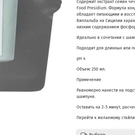
Содержит экстракт семян че
Food Presidium. Формула ко
обладает питающими и восс
Виллальба на Сицилии харак
низким содержанием фосфор
Идеально в сочетании с шам
Подходит для длинных или п
рН 4
Объем: 250 мл.
Применение
Равномерно нанести на под
шампуня.
Оставить на 2-5 минут, расче
Перейти к желаемому стайли
Выбрать