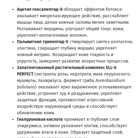
Ацетил гексапептид-8
обладает эффектом ботокса:
оказывает миорелаксирующее действие, расслабляет
мышцы лица, делая кожные заломы менее заметными.
Раглаживает морщины, улучшает общий тонус кожи,
укрепляет коллагеновые волокон.
Пальмитоил трипептид-5
стимулирует синтез коллагена,
эластина, сокращает глубину морщин, укрепляет
кожный матрикс. Возвращает коже гладкость и
упругость, замедляет развитие возрастных процессов.
Запатентованный растительный комплекс ELL-6
PERFECT
(экстракты розы, недотроги, мака перуанского,
мушмулы, пахиризуса, фермент гриба Aureobasidium
pullulans) оказывает ярко выраженное успокаивающее
действие, устраняет зуд и раздражения, укрепляет
защитные функции, противостоит агрессивной
воздействую окружающей среды и способствует
обновлению кожи.
Гиалуроновая кислота
проникает в глубокие слои
эпидермиса, активно увлажняет клетки, способствует
удержанию влаги в коже. Образует защитный слой,