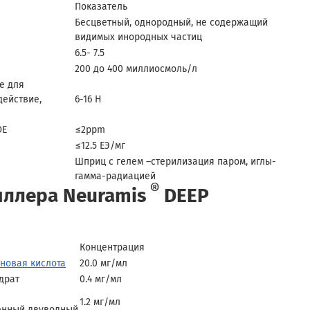
Показатель
Бесцветный, однородный, не содержащий
видимых инородных частиц
6.5- 7.5
200 до 400 миллиосмоль/л
е для
действие,
6-16 H
DE
≤2ppm
≤12.5 ЕЭ/мг
Шприц с гелем –стерилизация паром, иглы-
гамма-радиацией
®
иллера Neuramis
DEEP
Концентрация
новая кислота
20.0 мг/мл
драт
0.4 мг/мл
1.2 мг/мл
енный двуводный