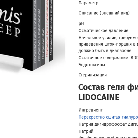
Параметр
Описание (внешний вид)
pH
Осмотическое давление
Начальное усилие, требуемо
приведения шток-поршня в 
должно быть в диапазоне
Остаточное содержание BD
Эндотоксины
Стерилизация
Состав геля ф
LIDOCAINE
Ингредиент
Перекрестно сшитая гиалуро
Натрия дигидрофосфат диги
Натрий
фосфорнокислый двузамещ