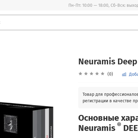
Пн-Пт: 10:00 — 18:00, Сб-Вск: вых
Neuramis Deep
(0)
Доб
Основные хар
®
Neuramis
DEE