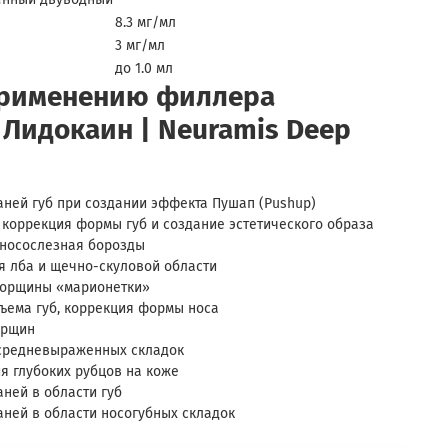
8.3 мг/мл
3 мг/мл
до 1.0 мл
применению филлера
Лидокаин | Neuramis Deep
аней губ при создании эффекта Пушап (Pushup)
 коррекция формы губ и создание эстетического образа
носослезная борозды
я лба и щечно-скуловой области
морщины «марионетки»
ъема губ, коррекция формы носа
орщин
 средневыраженных складок
я глубоких рубцов на коже
ней в области губ
аней в области носогубных складок