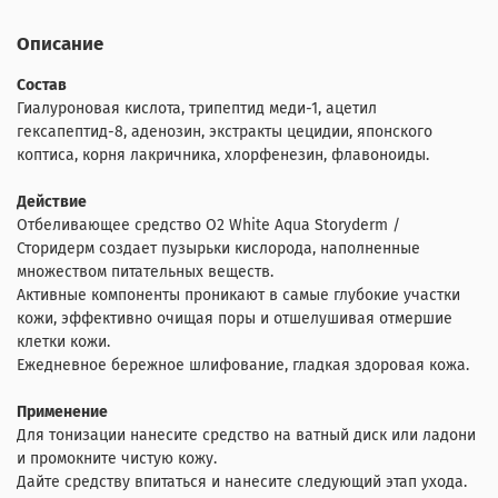
Описание
Состав
Гиалуроновая кислота, трипептид меди-1, ацетил
гексапептид-8, аденозин, экстракты цецидии, японского
коптиса, корня лакричника, хлорфенезин, флавоноиды.
Действие
Отбеливающее средство O2 White Aqua Storyderm /
Сторидерм создает пузырьки кислорода, наполненные
множеством питательных веществ.
Активные компоненты проникают в самые глубокие участки
кожи, эффективно очищая поры и отшелушивая отмершие
клетки кожи.
Ежедневное бережное шлифование, гладкая здоровая кожа.
Применение
Для тонизации нанесите средство на ватный диск или ладони
и промокните чистую кожу.
Дайте средству впитаться и нанесите следующий этап ухода.