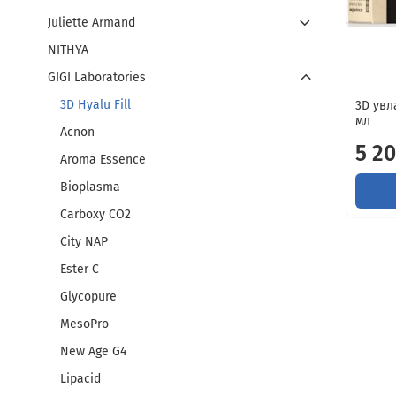
Juliette Armand
NITHYA
GIGI Laboratories
3D Hyalu Fill
3D увл
мл
Acnon
5 20
Aroma Essence
Bioplasma
Carboxy CO2
City NAP
Ester C
Glycopure
MesoPro
New Age G4
Lipacid