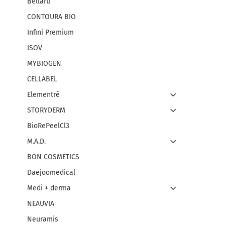
Bellarti
CONTOURA BIO
Infini Premium
ISOV
MYBIOGEN
CELLABEL
Elementrē
STORYDERM
BioRePeelCl3
M.A.D.
BON СOSMETICS
Daejoomedical
Medi + derma
NEAUVIA
Neuramis