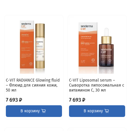
C-VIT RADIANCE Glowing fluid
C-VIT Liposomal serum –
– Флюид для сияния кожи,
Сыворотка липосомальная с
50 мл
витамином С, 30 мл
7 693 ₽
7 693 ₽
В корзину
В корзину