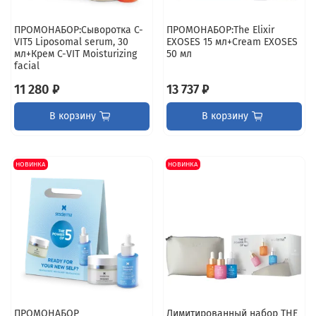
ПРОМОНАБОР:Сыворотка C-
ПРОМОНАБОР:The Elixir
VIT5 Liposomal serum, 30
EXOSES 15 мл+Cream EXOSES
мл+Крем C-VIT Moisturizing
50 мл
facial
11 280 ₽
13 737 ₽
В корзину
В корзину
НОВИНКА
НОВИНКА
ПРОМОНАБОР
Лимитированный набор THE